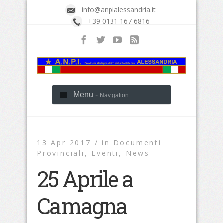
info@anpialessandria.it
+39 0131 167 6816
Menu -
Navigation
13 Apr 2017 /
in
Documenti
Provinciali
,
Eventi
,
News
25 Aprile a
Camagna