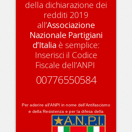
della dichiarazione dei
redditi 2019
all’
Associazione
Nazionale Partigiani
d’Italia
è semplice:
Inserisci il Codice
Fiscale dell’ANPI
00776550584
Per aderire all'ANPI in nome dell'Antifascismo
e della Resistenza e per la difesa della