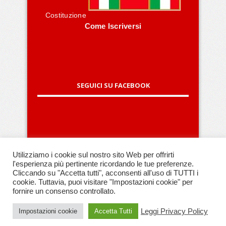
Costituzione
Come Iscriversi
SEGUICI SU FACEBOOK
Utilizziamo i cookie sul nostro sito Web per offrirti
l'esperienza più pertinente ricordando le tue preferenze.
Cliccando su "Accetta tutti", acconsenti all'uso di TUTTI i
Copyright © 2016 ANPI Alessandria
cookie. Tuttavia, puoi visitare "Impostazioni cookie" per
Web Agency:
Callidus Pro - IT Solutions
fornire un consenso controllato.
Leggi Privacy Policy
Impostazioni cookie
Accetta Tutti